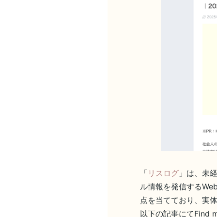
「
リスログ
」は、未
ル情報を発信するWe
点を当てており、実
以下の記事にてFind